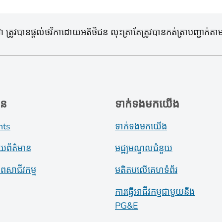
រូវបានផ្តល់ថវិកាដោយអតិថិជន លុះត្រាតែត្រូវបានកត់ត្រាបញ្ជាក់តាមវ
ាន
ទាក់ទងមកយើង
nts
ទាក់ទងមកយើង
ាយព័ត៌មាន
មជ្ឍមណ្ឌលជំនួយ
ភាពសាជីវកម្ម
មតិតបលើគេហទំព័រ
ការធ្វើអាជីវកម្មជាមួយនឹង
PG&E