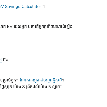
EV Savings Calculator
។
្បីសាក EV របស់អ្នក ឬថាតើអ្នកគួរពិចារណាដំឡើង
ម
EV.
សម្រាប់អ្នក។
ផែនការអត្រារថយន្តអគ្គិសនី
។
ថ្ងៃសុក្រ ម៉ោង 8 ព្រឹកដល់ម៉ោង 5 ល្ងាច។