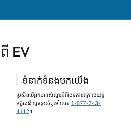
ពី EV
ទំនាក់ទំនងមកយើង
ប្រសិនបើអ្នកមានសំណួរអំពីផែនការអត្រារថយន្ត
អគ្គិសនី សូមទូរស័ព្ទទៅលេខ
1-877-743-
4112
។