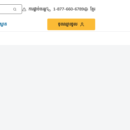
ការផ្ដាច់ចរន្ត
1-877-660-6789
ខ្មែរ
្អាត
ចុះឈ្មោះចូល