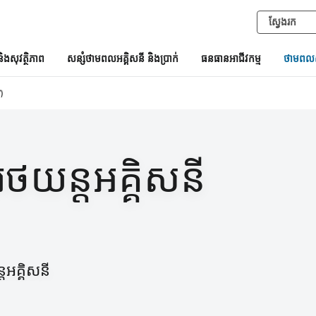
និងសុវត្ថិភាព
សន្សំថាមពលអគ្គិសនី និងប្រាក់
ធនធានអាជីវកម្ម
ថាមពលស
)
ថយន្តអគ្គិសនី
តអគ្គិសនី