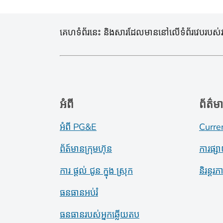
គេហទំព័រនេះ និងសារដែលមាននៅលើទំព័រវេបរបស់វា ត្
អំពី
ព័ត៌ម
អំពី PG&E
Curre
ព័ត៍​មាន​ក្រុមហ៊ុន
ការផ្ស
ការ ផ្តល់ ជូន ក្នុង ស្រុក
និរន្តរ
ធនធានអប់រំ
ធនធានរបស់អ្នកឆ្លើយតប