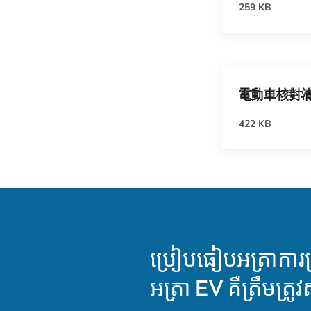
259 KB
電動車核對
422 KB
ប្រៀបធៀបអត្រាការប្
អត្រា EV គឺត្រឹមត្រ