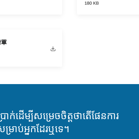
180 KB
清單
រាក់ដើម្បីសម្រេចចិត្តថាតើផែនការ
ូវសម្រាប់អ្នកដែរឬទេ។