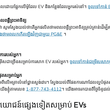
រែប្រួលដោយផ្អែកលើម៉ូដែល EV និងកន្លែងដែលអ្នករស់នៅ។
ចូលទៅកាន់ 
ន្លឺព្រះអាទិត្យ
ិញវា សូមស្វែងយល់ថាតើអ្នកផលិតថាមពលពន្លឺព្រះអាទិត្យគ្រប់គ្រាន់ដើម
យ និងថាមពលកកើតឡើងវិញជាមួយ PG&E
។
ការរបស់អ្នក។
្រើសជាច្រើនសម្រាប់ការសាក EV របស់អ្នក។
ចូលទៅកាន់ជម្រើសសាកថ្
តសម្រាប់អ្នក
ថែមពីលើអត្រាលំនៅដ្ឋានស្តង់ដារ។ ស្វែងយល់ពីផែនការណាដែលល្អបំផុត
កយើងខ្ញុំតាមលេខ
1-877-743-4112
។ យើងអាចរកបានពីថ្ងៃច័ន្ទដល់
យោជន៍ផ្សេងទៀតសម្រាប់ EVs