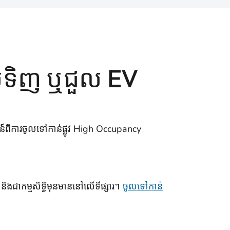
លទិញ ឬជួល EV
ជន៍ពីការចូលទៅកាន់ផ្លូវ High Occupancy
 និងជាកម្មសិទ្ធិមុនមាននៅលើទីផ្សារ។
ចូលទៅកាន់