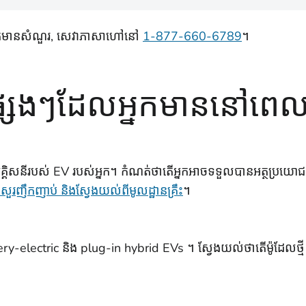
នបើអ្នកមានសំណួរ, សេវាភាសាហៅនៅ
1-877-660-6789
។
្សេងៗដែលអ្នកមាននៅពេ
អគ្គិសនីរបស់ EV របស់អ្នក។ កំណត់ថាតើអ្នកអាចទទួលបានអត្ថប្រយោ
រញឹកញាប់ និងស្វែងយល់ពីមូលដ្ឋានគ្រឹះ
។
ttery-electric និង plug-in hybrid EVs ។ ស្វែងយល់ថាតើម៉ូដែលថ្មី