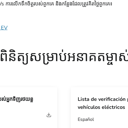
s ការលើកទឹកចិត្តរបស់ពួកគេ និងកន្លែងដែលត្រូវគិតថ្លៃពួកគេ៖
ម EV
ួតពិនិត្យសម្រាប់អនាគតម្ចា
យរបស់អ្នកទិញរថយន្ត
Lista de verificación
vehículos eléctricos
Español