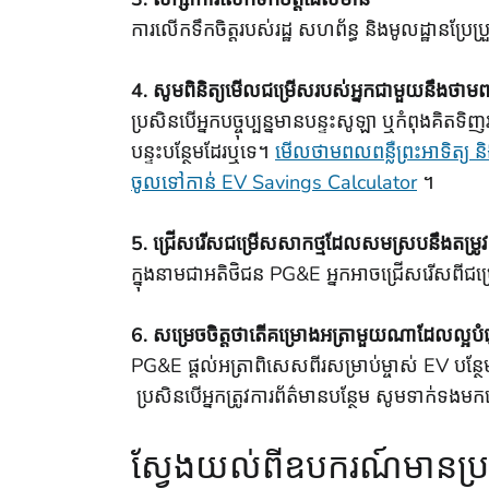
ការលើកទឹកចិត្តរបស់រដ្ឋ សហព័ន្ធ និងមូលដ្ឋានប្
4. សូមពិនិត្យមើលជម្រើសរបស់អ្នកជាមួយនឹងថាមពលព
ប្រសិនបើអ្នកបច្ចុប្បន្នមានបន្ទះសូឡា ឬកំពុងគិតទ
បន្ទះបន្ថែមដែរឬទេ។
មើលថាមពលពន្លឺព្រះអាទិត្
ចូលទៅកាន់ EV Savings Calculator
។
5. ជ្រើសរើសជម្រើសសាកថ្មដែលសមស្របនឹងតម្រូវ
ក្នុងនាមជាអតិថិជន PG&E អ្នកអាចជ្រើសរើសពីជម
6. សម្រេចចិត្តថាតើគម្រោងអត្រាមួយណាដែលល្អបំផុ
PG&E ផ្តល់អត្រាពិសេសពីរសម្រាប់ម្ចាស់ EV បន្
ប្រសិនបើអ្នកត្រូវការព័ត៌មានបន្ថែម សូមទាក់ទងម
ស្វែងយល់ពីឧបករណ៍មានប្រ