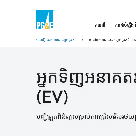
គណនី
ការដាច់ភ្លើង 
ចាប់ផ្តើមជាមួយរថយន្តអគ្គិសនី
អ្នកទិញអនាគតរថយន្តអគ្គិសនី (EV
អ្នកទិញអនាគតរ
(EV)
បញ្ជីត្រួតពិនិត្យសម្រាប់ការជ្រើសរើសរថយន្