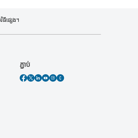
ិធីផ្សេង។
ភ្ជាប់