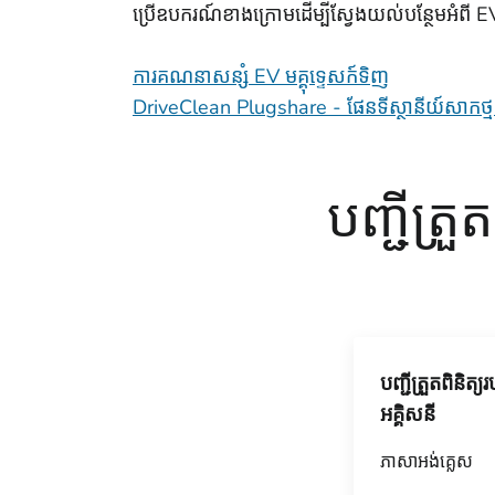
ប្រើឧបករណ៍ខាងក្រោមដើម្បីស្វែងយល់បន្ថែមអំពី EV
ការគណនាសន្សំ EV មគ្គុទ្ទេសក៍ទិញ
DriveClean Plugshare - ផែនទីស្ថានីយ៍សាកថ្
បញ្ជីត្រ
បញ្ជីត្រួតពិនិត្
អគ្គិសនី
ភាសាអង់គ្លេស