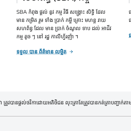
SBA កំពុង ផ្តល់ នូវ កម្ម វិធី សង្គ្រោះ សិទ្ធិ ដែល
ធ
មាន កម្រិត រួម ទាំង ប្រាក់ កម្ចី គ្រោះ មហន្ត រាយ
សហព័ន្ធ ដែល មាន ប្រាក់ ចំណូល ទាប ដល់ អាជីវ
ធ
កម្ម តូច ៗ នៅ រដ្ឋ កាលីហ្វ័រញ៉ា ។
ទទួល បាន ព័ត៌មាន លម្អិត
រូវបានផ្តល់ថវិកាដោយអតិថិជន លុះត្រាតែត្រូវបានកត់ត្រាបញ្ជាក់តាមវ