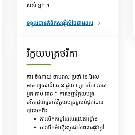
របស់ អ្នក ។
ទទួលបានគំនិតសន្សំសំចៃថាមពល
វិក្កយបត្រថវិកា
ការ ចំណាយ ថាមពល ប្រចាំ ខែ ដែល
អាច ព្យាករណ៍ បាន ជួយ រក្សា ថវិកា របស់
អ្នក តាម ដាន ។ ការចេញវិក្កយបត្រ
ថវិកាជួយទូទាត់វិក្កយបត្រខ្ពស់បំផុតដែល
បានមកពី៖
ការបើកកម្តៅពេលរដូវរងារខ្លាំង
ការបើកម៉ាស៊ីនត្រជាក់ពេលរដូវក្តៅ