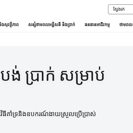
និងសុវត្ថិភាព
សន្សំថាមពលអគ្គិសនី និងប្រាក់
ធនធានអាជីវកម្ម
ថាមពលស
រ បង់ ប្រាក់ សម្រាប់
ីគាំទ្រនិងឧបករណ៍ងាយស្រួលប្រើប្រាស់