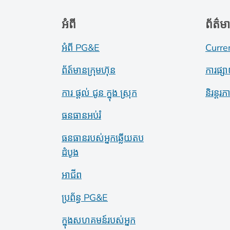
អំពី
ព័ត៌ម
អំពី PG&E
Curre
ព័ត៍​មាន​ក្រុមហ៊ុន
ការផ្ស
ការ ផ្តល់ ជូន ក្នុង ស្រុក
និរន្តរ
ធនធានអប់រំ
ធនធានរបស់អ្នកឆ្លើយតប
ដំបូង
អាជីព
ប្រព័ន្ធ PG&E
ក្នុងសហគមន៍របស់អ្នក