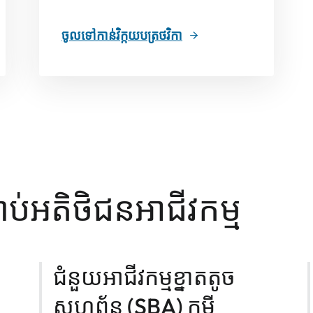
ចូលទៅកាន់វិក្កយបត្រថវិកា
ប់អតិថិជនអាជីវកម្ម
ជំនួយអាជីវកម្មខ្នាតតូច
សហព័ន្ធ (SBA) កម្ចី