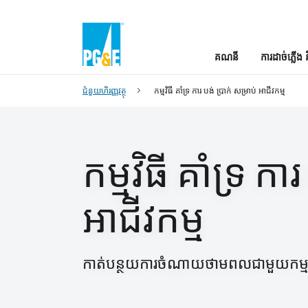
គណនី
ការដាច់ភ្លើង 
ជំនួយហិរញ្ញវត្ថុ
កម្មវិធី គាំទ្រ ការ បង់ ប្រាក់ សម្រាប់ អាជីវកម្ម
កម្មវិធី គាំទ្រ កា
អាជីវកម្ម
កាត់បន្ថយការចំណាយថាមពលជាមួយកម្មវិធ