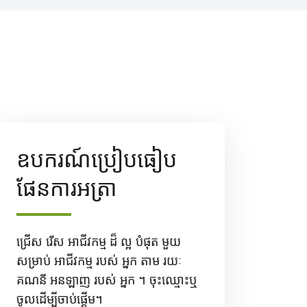
ឧបករណ៍ប្រៀបធៀប
ផែនការអត្រា
ជ្រើស រើស អាជីវកម្ម ដ៏ ល្អ បំផុត មួយ
សម្រាប់ អាជីវកម្ម របស់ អ្នក តាម រយៈ
គណនី អនឡាញ របស់ អ្នក ។ ចុះឈ្មោះឬ
ចូលដើម្បីចាប់ផ្តើម។