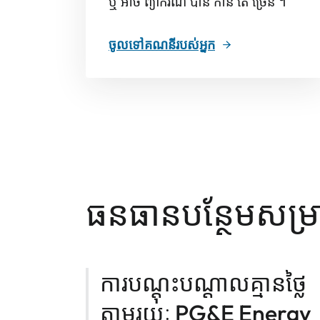
ឬ អាច ព្យាករណ៍ បាន កាន់ តែ ច្រើន ។
ចូលទៅគណនី​របស់​អ្នក
ធនធានបន្ថែមសម្រា
ការបណ្តុះបណ្តាលគ្មានថ្លៃ
តាមរយៈ PG&E Energy