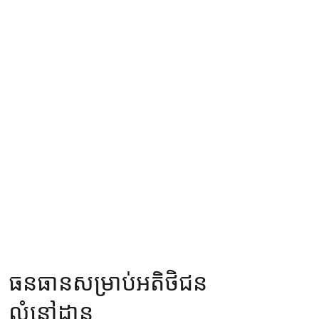
ធនធានសម្រាប់អតិថិជន
លំនៅដ្ឋាន