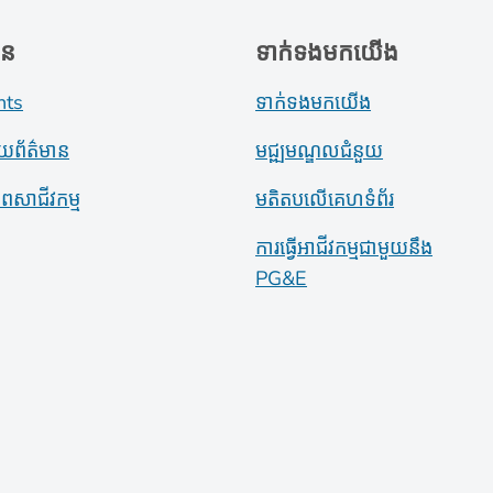
ាន
ទាក់ទងមកយើង
nts
ទាក់ទងមកយើង
ាយព័ត៌មាន
មជ្ឍមណ្ឌលជំនួយ
ភាពសាជីវកម្ម
មតិតបលើគេហទំព័រ
ការធ្វើអាជីវកម្មជាមួយនឹង
PG&E