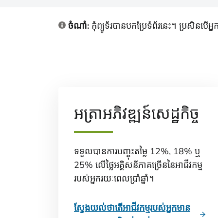
ចំណាំ:
កុំព្យូទ័របានបកប្រែទំព័រនេះ។ ប្រសិ
អត្រាអភិវឌ្ឍន៍សេដ្ឋកិច្ច
ទទួលបានការបញ្ចុះតម្លៃ 12%, 18% ឬ
25% លើថ្លៃអគ្គិសនីភាគច្រើននៃអាជីវកម្ម
របស់អ្នករយៈពេលប្រាំឆ្នាំ។
ស្វែងយល់ថាតើអាជីវកម្មរបស់អ្នកមាន