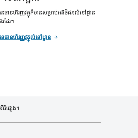
នធានហិរញ្ញវត្ថុក៏មានសម្រាប់អតិថិជនលំនៅដ្ឋាន
ផងដែរ។
នធានហិរញ្ញវត្ថុលំនៅដ្ឋាន
ិធីផ្សេង។