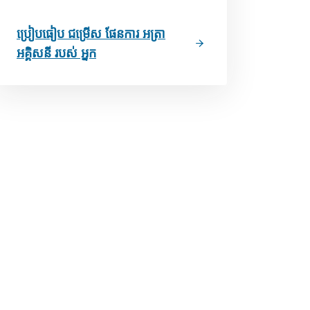
ប្រៀបធៀប ជម្រើស ផែនការ អត្រា
អគ្គិសនី របស់ អ្នក