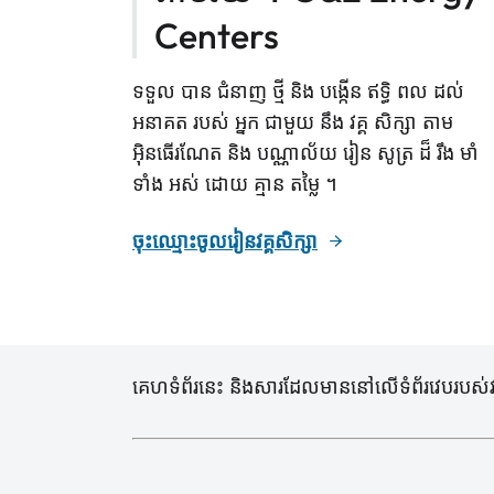
Centers
ទទួល បាន ជំនាញ ថ្មី និង បង្កើន ឥទ្ធិ ពល ដល់
អនាគត របស់ អ្នក ជាមួយ នឹង វគ្គ សិក្សា តាម
អ៊ិនធើរណែត និង បណ្ណាល័យ រៀន សូត្រ ដ៏ រឹង មាំ
ទាំង អស់ ដោយ គ្មាន តម្លៃ ។
ចុះឈ្មោះចូលរៀនវគ្គសិក្សា
គេហទំព័រនេះ និងសារដែលមាននៅលើទំព័រវេបរបស់វា ត្