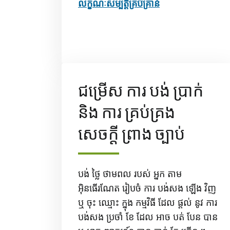
លក្ខណៈសម្បត្តិគ្រប់គ្រាន់
ជម្រើស ការ បង់ ប្រាក់
និង ការ គ្រប់គ្រង
សេចក្តី ព្រាង ច្បាប់
បង់ ថ្លៃ ថាមពល របស់ អ្នក តាម
អ៊ិនធើរណែត រៀបចំ ការ បង់សង ឡើង វិញ
ឬ ចុះ ឈ្មោះ ក្នុង កម្មវិធី ដែល ផ្តល់ នូវ ការ
បង់សង ប្រចាំ ខែ ដែល អាច បត់ បែន បាន