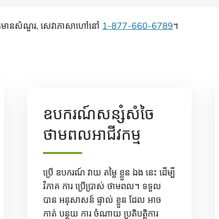
នបើអ្នកមានសំណួរ, សេវាភាសាហៅនៅ
1-877-660-6789
។
ឧបករណ៍សន្សំសំចៃ
ថាមពលអាជីវកម្ម
ប្រើ ឧបករណ៍ វាយ តម្លៃ ខ្លួន ឯង នេះ ដើម្បី
វិភាគ ការ ប្រើប្រាស់ ថាមពល។ ទទួល
បាន អនុសាសន៍ ផ្ទាល់ ខ្លួន ដែល អាច
កាត់ បន្ថយ ការ ចំណាយ ប្រតិបត្តិការ