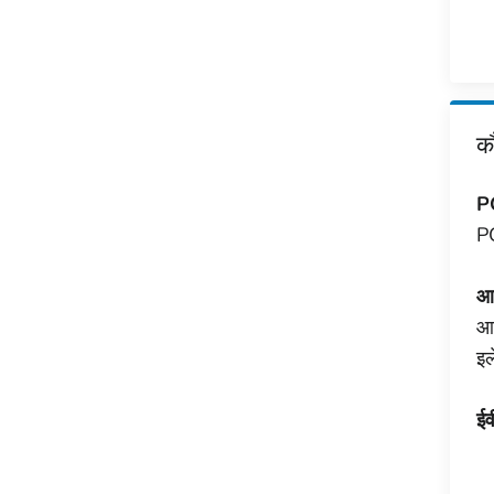
क
PG
PG
आप
आप
इल
ईव