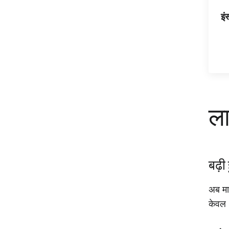
इं
ल
बढ़ी 
अब मा
केवल 