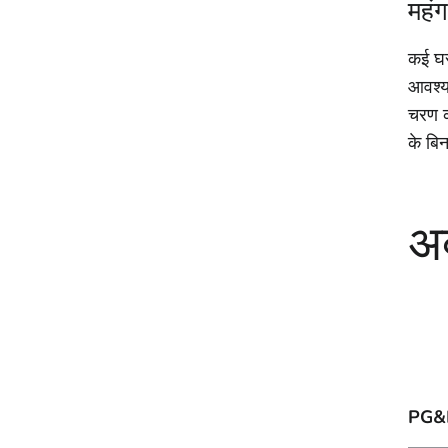
महंग
कई घर 
आवश्य
चरण क
के बिन
अक
PG&E 