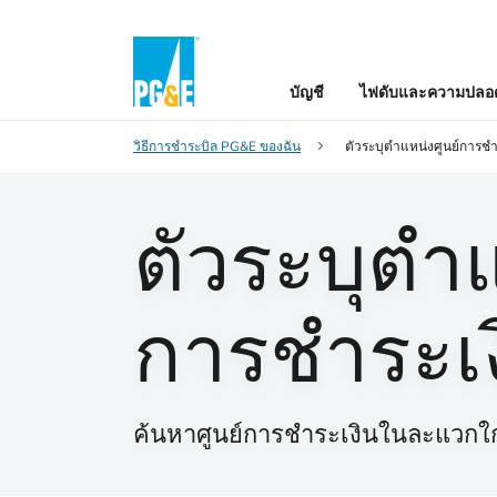
บัญชี
ไฟดับและความปลอด
วิธีการชำระบิล PG&E ของฉัน
ตัวระบุตําแหน่งศูนย์การชํา
ตัวระบุตํา
การชําระเ
ค้นหาศูนย์การชําระเงินในละแวกใก