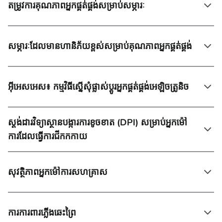
តម្រូវការគុណភាពអ្នកផ្គត់ផ្គង់សម្រាប់សម្ភារៈ
សម្ភារៈដែលមានហានិភ័យខ្ពស់សម្រាប់គុណភាពអ្នកផ្គត់ផ្គង់
អ៊ីអេសអេស៖ កម្មវិធីស្នើសុំផ្លាស់ប្តូរអ្នកផ្គត់ផ្គង់អេឡិចត្រូនិច
ស្តង់ដារវិទ្យាស្ថានបង្ការការខូចខាត (DPI) សម្រាប់អ្នកម៉ៅ
ការដែលធ្វើការជីកកកាយ
សុវត្ថិភាពអ្នកម៉ៅការសហគ្រាស
ការការពារភ្លើងឆេះព្រៃ