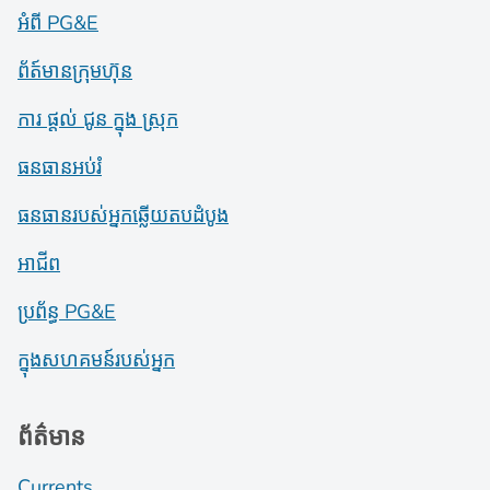
អំពី PG&E
ព័ត៍​មាន​ក្រុមហ៊ុន
ការ ផ្តល់ ជូន ក្នុង ស្រុក
ធនធានអប់រំ
ធនធានរបស់អ្នកឆ្លើយតបដំបូង
អាជីព
ប្រព័ន្ធ PG&E
ក្នុងសហគមន៍របស់អ្នក
ព័ត៌មាន
Currents