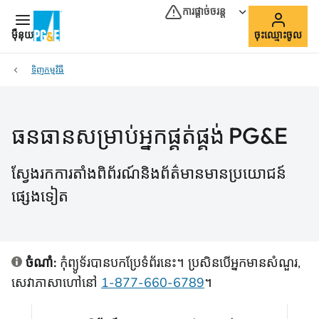
ការផ្ដាច់ចរន្ត
ម៉ឺនុយ
ចុះឈ្មោះចូល
ទិញកម្មវិធី
ធនធានសម្រាប់អ្នកផ្គត់ផ្គង់ PG&E
ស្វែងរកការតាំងពិព័រណ៍និងព័ត៌មានមានប្រយោជន៍
ផ្សេងទៀត
ចំណាំ:
កុំព្យូទ័របានបកប្រែទំព័រនេះ។ ប្រសិនបើអ្នកមានសំណួរ,
សេវាភាសាហៅនៅ
1-877-660-6789
។