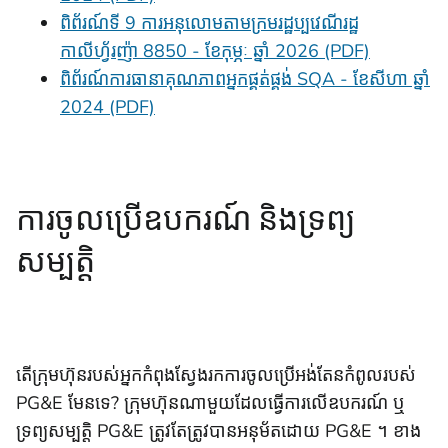
ពិព័រណ៍ទី 9 ការអនុលោមតាមក្រមរដ្ឋប្បវេណីរដ្ឋ
កាលីហ្វ័រញ៉ា 8850 - ខែកុម្ភៈ ឆ្នាំ 2026 (PDF)
ពិព័រណ៍ការធានាគុណភាពអ្នកផ្គត់ផ្គង់ SQA - ខែសីហា ឆ្នាំ
2024 (PDF)
ការចូលប្រើឧបករណ៍ និងទ្រព្យ
សម្បត្តិ
តើក្រុមហ៊ុនរបស់អ្នកកំពុងស្វែងរកការចូលប្រើអង់តែនកំពូលរបស់
PG&E មែនទេ? ក្រុមហ៊ុនណាមួយដែលធ្វើការលើឧបករណ៍ ឬ
ទ្រព្យសម្បត្តិ PG&E ត្រូវតែត្រូវបានអនុម័តដោយ PG&E ។ ខាង