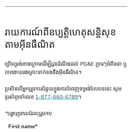
រាយការណ៍ពីឧប្បត្តិហេតុសន្តិសុខ
តាមអ៊ីនធឺណិត
ប្រើទម្រង់ខាងក្រោមដើម្បីជូនដំណឹងដល់ PG&E ភ្លាមៗអំពីឧនា ឬ
ភាពងាយរងគ្រោះទាក់ទងនឹងអ៊ីនធឺណិត។
ប្រសិនបើអ្នកត្រូវការជំនួយក្នុងការបំពេញទម្រង់បែបបទនេះ សូម
ទូរស័ព្ទទៅលេខ
1-877-660-6789
។
*បង្ហាញវាលដែលត្រូវការ