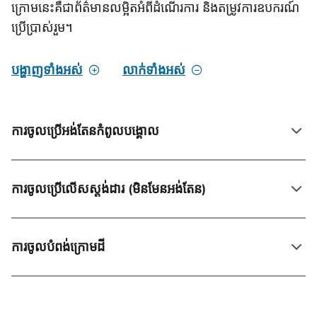
ក្រោមនេះគឺជាព័ត៌មានលម្អិតអំពីដំណើរការ និងតម្រូវការឧបករណ៍
ប្រើប្រាស់រួម។
បង្ហាញទាំងអស់
លាក់ទាំងអស់
ការចូលប្រើអង់តែនកំពូលបង្គោល
ការចូលប្រើលើសស្តង់ដារ (មិនមែនអង់តែន)
ការចូលបំពង់ក្រោមដី