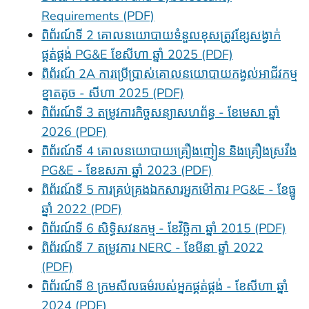
Requirements (PDF)
ពិព័រណ៍ទី 2 គោលនយោបាយទំនួលខុសត្រូវខ្សែសង្វាក់
ផ្គត់ផ្គង់ PG&E ខែសីហា ឆ្នាំ 2025 (PDF)
ពិព័រណ៍ 2A ការប្រើប្រាស់គោលនយោបាយកង្វល់អាជីវកម្ម
ខ្នាតតូច - សីហា 2025 (PDF)
ពិព័រណ៍ទី 3 តម្រូវការកិច្ចសន្យាសហព័ន្ធ - ខែមេសា ឆ្នាំ
2026 (PDF)
ពិព័រណ៍ទី 4 គោលនយោបាយគ្រឿងញៀន និងគ្រឿងស្រវឹង
PG&E - ខែឧសភា ឆ្នាំ 2023 (PDF)
ពិព័រណ៍ទី 5 ការគ្រប់គ្រងឯកសារអ្នកម៉ៅការ PG&E - ខែធ្នូ
ឆ្នាំ 2022 (PDF)
ពិព័រណ៍ទី 6 សិទ្ធិសវនកម្ម - ខែវិច្ឆិកា ឆ្នាំ 2015 (PDF)
ពិព័រណ៍ទី 7 តម្រូវការ NERC - ខែមីនា ឆ្នាំ 2022
(PDF)
ពិព័រណ៍ទី 8 ក្រមសីលធម៌របស់អ្នកផ្គត់ផ្គង់ - ខែសីហា ឆ្នាំ
2024 (PDF)