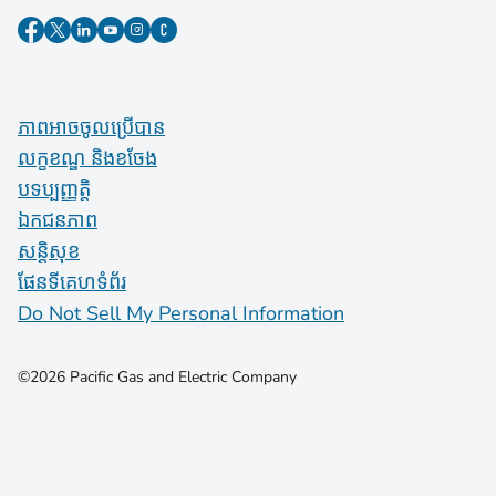
ភាពអាចចូលប្រើបាន
លក្ខខណ្ឌ និងខចែង
បទប្បញ្ញត្តិ
ឯកជនភាព
សន្តិសុខ
ផែនទីគេហទំព័រ
Do Not Sell My Personal Information
©2026 Pacific Gas and Electric Company