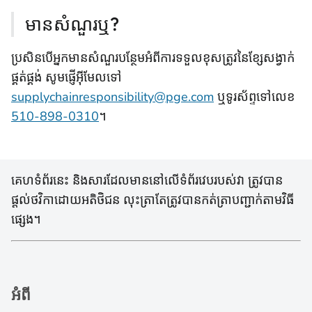
មានសំណួរឬ?
ប្រសិនបើអ្នកមានសំណួរបន្ថែមអំពីការទទួលខុសត្រូវនៃខ្សែសង្វាក់
ផ្គត់ផ្គង់ សូមផ្ញើអ៊ីមែលទៅ
supplychainresponsibility@pge.com
ឬទូរស័ព្ទទៅលេខ
510-898-0310
។
គេហទំព័រនេះ និងសារដែលមាននៅលើទំព័រវេបរបស់វា ត្រូវបាន
ផ្តល់ថវិកាដោយអតិថិជន លុះត្រាតែត្រូវបានកត់ត្រាបញ្ជាក់តាមវិធី
ផ្សេង។
អំពី