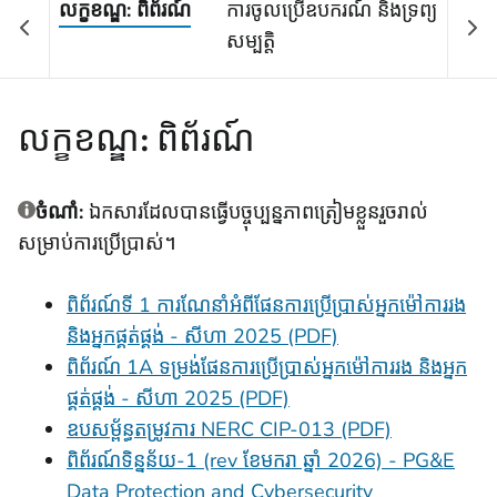
លក្ខខណ្ឌ: ពិព័រណ៍
ការចូលប្រើឧបករណ៍ និងទ្រព្យ
សម្បត្តិ
លក្ខខណ្ឌ: ពិព័រណ៍
ចំណាំ:
ឯកសារដែលបានធ្វើបច្ចុប្បន្នភាពត្រៀមខ្លួនរួចរាល់
សម្រាប់ការប្រើប្រាស់។
ពិព័រណ៍ទី 1 ការណែនាំអំពីផែនការប្រើប្រាស់អ្នកម៉ៅការរង
និងអ្នកផ្គត់ផ្គង់ - សីហា 2025 (PDF)
ពិព័រណ៍ 1A ទម្រង់ផែនការប្រើប្រាស់អ្នកម៉ៅការរង និងអ្នក
ផ្គត់ផ្គង់ - សីហា 2025 (PDF)
ឧបសម្ព័ន្ធតម្រូវការ NERC CIP-013 (PDF)
ពិព័រណ៍ទិន្នន័យ-1 (rev ខែមករា ឆ្នាំ 2026) - PG&E
Data Protection and Cybersecurity