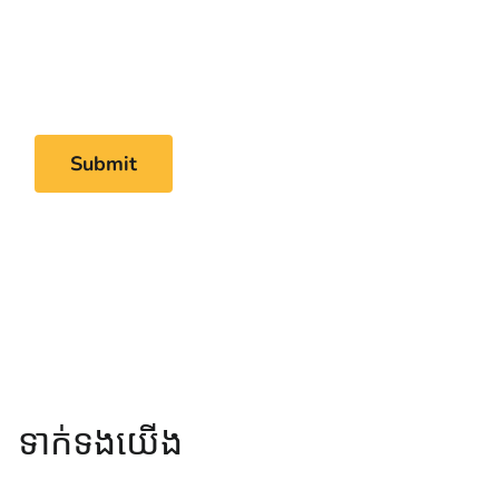
ទាក់ទងយើង