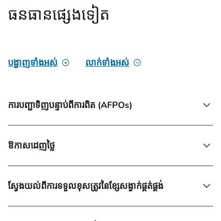
ធនធានផ្សេងទៀត
បង្ហាញទាំងអស់
លាក់ទាំងអស់
ការបញ្ជាទិញបន្ទាប់ពីការពិត (AFPOs)
ឱកាសដេញថ្លៃ
ស្វែងយល់ពីការទទួលខុសត្រូវនៃខ្សែសង្វាក់ផ្គត់ផ្គង់