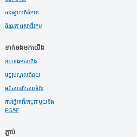
ការផ្សាយព័ត៌មាន
និរន្តរភាពសាជីវកម្ម
ទាក់ទងមកយើង
ទាក់ទងមកយើង
មជ្ឍមណ្ឌលជំនួយ
មតិតបលើគេហទំព័រ
ការធ្វើអាជីវកម្មជាមួយនឹង
PG&E
ភ្ជាប់