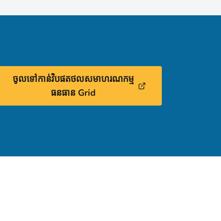
ចូលទៅកាន់វិបផតថលសមាហរណកម្ម
ធនធាន Grid