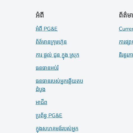
អំពី
ព័ត៌ម
អំពី PG&E
Curre
ព័ត៍​មាន​ក្រុមហ៊ុន
ការផ្ស
ការ ផ្តល់ ជូន ក្នុង ស្រុក
និរន្តរ
ធនធានអប់រំ
ធនធានរបស់អ្នកឆ្លើយតប
ដំបូង
អាជីព
ប្រព័ន្ធ PG&E
ក្នុងសហគមន៍របស់អ្នក