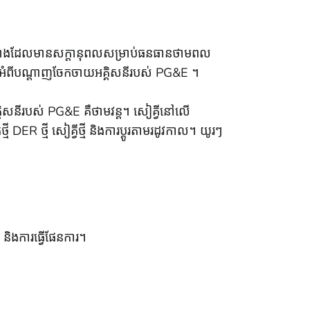
ាំងគម្រោងដែលមានសក្តានុពលសម្រាប់ធនធានថាមពល
ៀតអំពីបណ្តាញចែកចាយអគ្គិសនីរបស់ PG&E ។
្គិសនីរបស់ PG&E គឺថាមវន្ត។ សៀគ្វីនៅលើ
ី DER ថ្មី សៀគ្វីថ្មី និងការប្តូរតាមរដូវកាល។ យូរៗ
និងការធ្វើផែនការ។