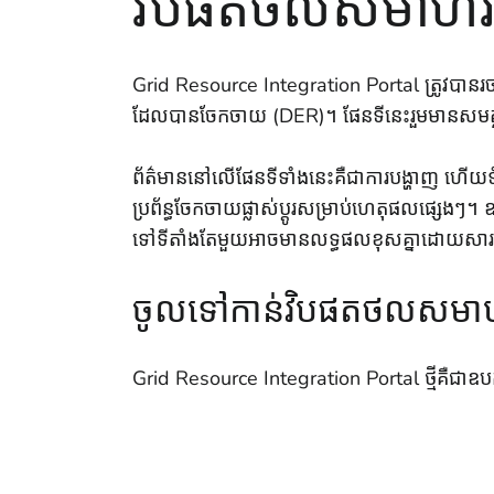
វិបផតថលសមាហរ
Grid Resource Integration Portal ត្រូវបានរច
ដែលបានចែកចាយ (DER)។ ផែនទីនេះរួមមានសមត្ថភា
ព័ត៌មាននៅលើផែនទីទាំងនេះគឺជាការបង្ហាញ ហើយទំនង
ប្រព័ន្ធចែកចាយផ្លាស់ប្តូរសម្រាប់ហេតុផលផ្សេងៗ។ ឧទ
ទៅទីតាំងតែមួយអាចមានលទ្ធផលខុសគ្នាដោយសារការផ
ចូលទៅកាន់វិបផតថលសមា
Grid Resource Integration Portal ថ្មីគឺជាឧប