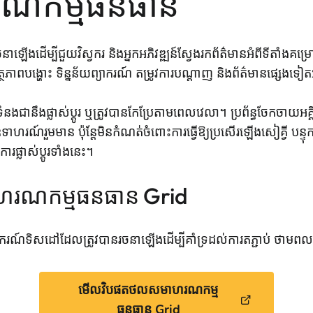
ណកម្មធនធាន
នាឡើងដើម្បីជួយវិស្វករ និងអ្នកអភិវឌ្ឍន៍ស្វែងរកព័ត៌មានអំពីទីត
ពបង្ហោះ ទិន្នន័យព្យាករណ៍ តម្រូវការបណ្តាញ និងព័ត៌មានផ្សេងទ
ជានឹងផ្លាស់ប្តូរ ឬត្រូវបានកែប្រែតាមពេលវេលា។ ប្រព័ន្ធចែកចាយអគ
ាហរណ៍រួមមាន ប៉ុន្តែមិនកំណត់ចំពោះការធ្វើឱ្យប្រសើរឡើងសៀគ្វី បន្ទុកថ្ម
្លាស់ប្តូរទាំងនេះ។
ហរណកម្មធនធាន Grid
ករណ៍ទិសដៅដែលត្រូវបានរចនាឡើងដើម្បីគាំទ្រដល់ការតភ្ជាប់ ថាមពល 
មើលវិបផតថលសមាហរណកម្ម
ធនធាន Grid