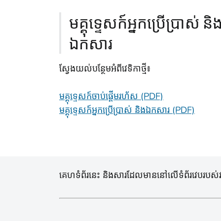
មគ្គុទ្ទេសក៍អ្នកប្រើប្រាស់ និ
ឯកសារ
ស្វែងយល់បន្ថែមអំពីវេទិកាថ្មី៖
មគ្គុទ្ទេសក៍ចាប់ផ្តើមរហ័ស (PDF)
មគ្គុទ្ទេសក៍អ្នកប្រើប្រាស់ និងឯកសារ (PDF)
គេហទំព័រនេះ និងសារដែលមាននៅលើទំព័រវេបរបស់វា ត្