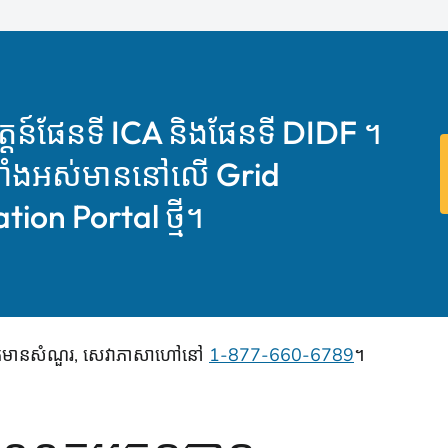
្តន៍ផែនទី ICA និងផែនទី DIDF ។
ារទាំងអស់មាននៅលើ Grid
ion Portal ថ្មី។
នបើអ្នកមានសំណួរ, សេវាភាសាហៅនៅ
1-877-660-6789
។