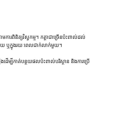
រពិនិត្យវិស្វកម្ម។ កត្តាជាច្រើនប៉ះពាល់ដល់
ក់មួយ ឬក្នុងរយៈពេលជាក់លាក់មួយ។
ដើម្បីកាត់បន្ថយផលប៉ះពាល់បរិស្ថាន និងការប្រើ