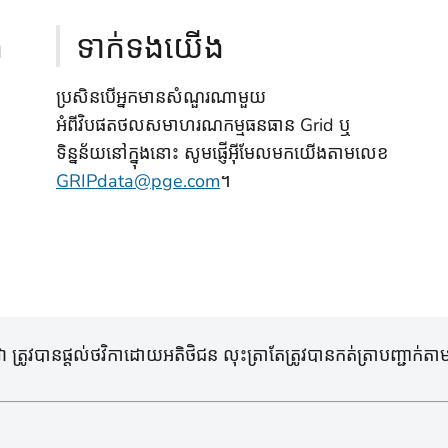
ង
ទាក់ទងយើង
ប្រសិនបើអ្នកមានសំណួរណាមួយ
អំពីវិបផតថលសមាហរណកម្មធនធាន Grid ឬ
ទិន្នន័យនៅក្នុងនោះ សូមផ្ញើអ៊ីមែលមកយើងតាមលេខ
GRIPdata@pge.com
។
រូវបានផ្តល់ថវិកាដោយអតិថិជន លុះត្រាតែត្រូវបានកត់ត្រាបញ្ជាក់តាមវ