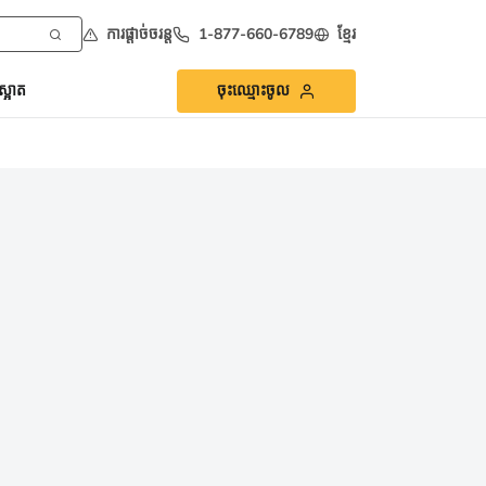
ការផ្ដាច់ចរន្ត
1-877-660-6789
ខ្មែរ
្អាត
ចុះឈ្មោះចូល