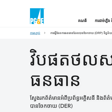
គណនី
ការដាច់ភ្លើង 
ការតភ្ជាប់
ការធ្វើផែនការធនធានដែលបានចែកចាយ (DRP) ទិន្នន័យ
វិបផតថលស
ធនធាន
ស្វែងរកព័ត៌មានអំពីប្រព័ន្ធអគ្គិសនី និ
បានចែកចាយ (DER)