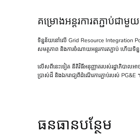
គម្រោងអន្តរការតភ្ជាប់ជាម
ទិន្នន័យនៅលើ Grid Resource Integration Porta
សមត្ថភាព និងការចំណាយអន្តរការតភ្ជាប់ ហើយទិន្ន
លើសពីនេះទៀត នីតិវិធីអនុញ្ញាតរបស់រដ្ឋាភិបាលអា
ប្រាស់ដី និងឯករាជ្យពីដំណើរការភ្ជាប់របស់ PG&E 
ធនធានបន្ថែម