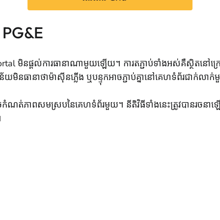
ួយ PG&E
l មិនផ្តល់ការធានាណាមួយឡើយ។ ការតភ្ជាប់ទាំងអស់គឺស្ថិតនៅក្រោមកា
ន័យមិនធានាថាម៉ាស៊ីនភ្លើង ឬបន្ទុកអាចភ្ជាប់គ្នានៅគេហទំព័រជាក់លា
ចកំណត់ភាពសមស្របនៃគេហទំព័រមួយ។ នីតិវិធីទាំងនេះត្រូវបានរចនាឡើង
។