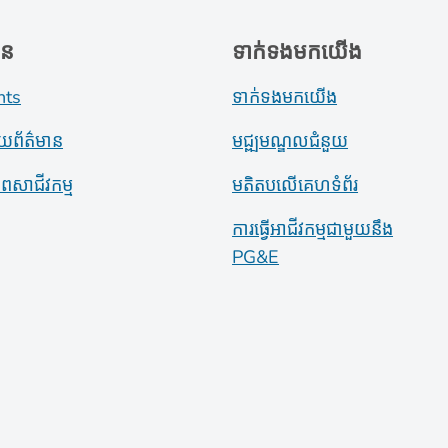
ាន
ទាក់ទងមកយើង
nts
ទាក់ទងមកយើង
ាយព័ត៌មាន
មជ្ឍមណ្ឌលជំនួយ
ភាពសាជីវកម្ម
មតិតបលើគេហទំព័រ
ការធ្វើអាជីវកម្មជាមួយនឹង
PG&E