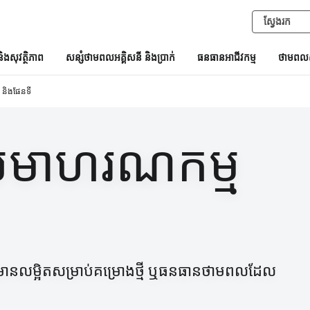
និងសុវត្ថិភាព
សន្សំថាមពលអគ្គិសនី និងប្រាក់
ធនធានអាជីវកម្ម
ថាមពលស
 និងផែនទី
មាហរណកម្ម
ងព័ត៌មានលម្អិតសម្រាប់គម្រោងថ្មី ឬធនធានថាមពលដែល