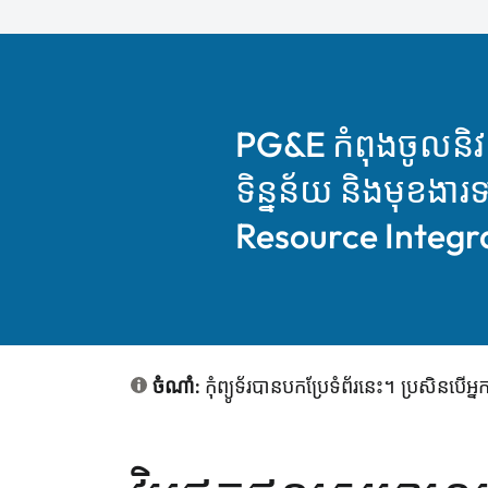
PG&E កំពុងចូលនិវត
ទិន្នន័យ និងមុខង
Resource Integrat
ចំណាំ:
កុំព្យូទ័របានបកប្រែទំព័រនេះ។ ប្រសិ