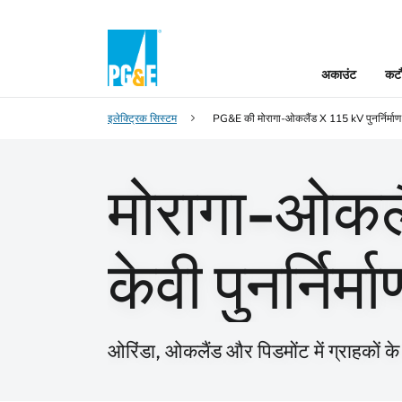
अकाउंट
कटौ
इलेक्ट्रिक सिस्टम
PG&E की मोरागा-ओकलैंड X 115 kV पुनर्निर्माण
मोरागा-ओकलै
केवी पुनर्निर्
ओरिंडा, ओकलैंड और पिडमोंट में ग्राहकों के