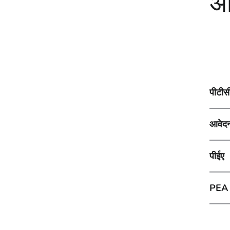
अत
पीटीस
आवेदन
पीईए
PEA क