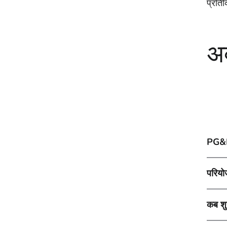
प्रति
अक
PG&E 
परियो
कब शु