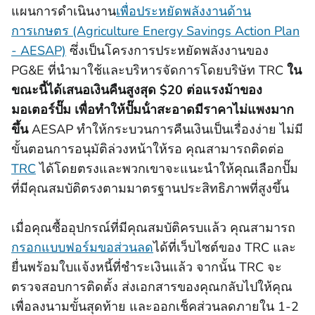
แผนการดําเนินงาน
เพื่อประหยัดพลังงานด้าน
การเกษตร (Agriculture Energy Savings Action Plan
- AESAP)
ซึ่งเป็นโครงการประหยัดพลังงานของ
PG&E ที่นํามาใช้และบริหารจัดการโดยบริษัท TRC
ใน
ขณะนี้ได้เสนอเงินคืนสูงสุด $20 ต่อแรงม้าของ
มอเตอร์ปั๊ม เพื่อทําให้ปั๊มน้ําสะอาดมีราคาไม่แพงมาก
ขึ้น
AESAP ทําให้กระบวนการคืนเงินเป็นเรื่องง่าย ไม่มี
ขั้นตอนการอนุมัติล่วงหน้าให้รอ คุณสามารถติดต่อ
TRC
ได้โดยตรงและพวกเขาจะแนะนําให้คุณเลือกปั๊ม
ที่มีคุณสมบัติตรงตามมาตรฐานประสิทธิภาพที่สูงขึ้น
เมื่อคุณซื้ออุปกรณ์ที่มีคุณสมบัติครบแล้ว คุณสามารถ
กรอกแบบฟอร์มขอส่วนลด
ได้ที่เว็บไซต์ของ TRC และ
ยื่นพร้อมใบแจ้งหนี้ที่ชําระเงินแล้ว จากนั้น TRC จะ
ตรวจสอบการติดตั้ง ส่งเอกสารของคุณกลับไปให้คุณ
เพื่อลงนามขั้นสุดท้าย และออกเช็คส่วนลดภายใน 1-2