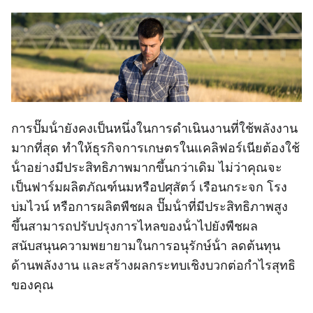
การปั๊มน้ํายังคงเป็นหนึ่งในการดําเนินงานที่ใช้พลังงาน
มากที่สุด ทําให้ธุรกิจการเกษตรในแคลิฟอร์เนียต้องใช้
น้ําอย่างมีประสิทธิภาพมากขึ้นกว่าเดิม ไม่ว่าคุณจะ
เป็นฟาร์มผลิตภัณฑ์นมหรือปศุสัตว์ เรือนกระจก โรง
บ่มไวน์ หรือการผลิตพืชผล ปั๊มน้ําที่มีประสิทธิภาพสูง
ขึ้นสามารถปรับปรุงการไหลของน้ําไปยังพืชผล
สนับสนุนความพยายามในการอนุรักษ์น้ํา ลดต้นทุน
ด้านพลังงาน และสร้างผลกระทบเชิงบวกต่อกําไรสุทธิ
ของคุณ