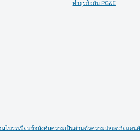
ทำธุรกิจกับ PG&E
่อนไข
ระเบียบข้อบังคับ
ความเป็นส่วนตัว
ความปลอดภัย
แผนผั