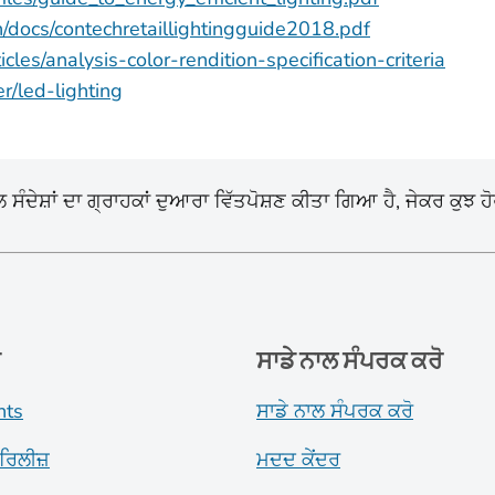
n/docs/contechretaillightingguide2018.pdf
cles/analysis-color-rendition-specification-criteria
r/led-lighting
ੰਦੇਸ਼ਾਂ ਦਾ ਗ੍ਰਾਹਕਾਂ ਦੁਆਰਾ ਵਿੱਤਪੋਸ਼ਣ ਕੀਤਾ ਗਿਆ ਹੈ, ਜੇਕਰ ਕੁਝ ਹ
ਂ
ਸਾਡੇ ਨਾਲ ਸੰਪਰਕ ਕਰੋ
nts
ਸਾਡੇ ਨਾਲ ਸੰਪਰਕ ਕਰੋ
ਰਿਲੀਜ਼
ਮਦਦ ਕੇਂਦਰ