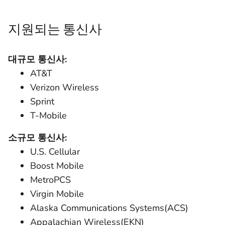
지원되는 통신사
대규모 통신사:
AT&T
Verizon Wireless
Sprint
T-Mobile
소규모 통신사:
U.S. Cellular
Boost Mobile
MetroPCS
Virgin Mobile
Alaska Communications Systems(ACS)
Appalachian Wireless(EKN)