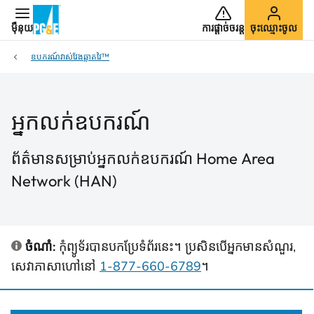
ម៉ឺនុយ
ការផ្ដាច់ចរន្ត
ចុះឈ្មោះចូល
ឧបករណ៍វាស់វែងឆ្លាតវៃ™
អ្នកលក់ឧបករណ៍
ព័ត៌មានសម្រាប់អ្នកលក់ឧបករណ៍ Home Area
Network (HAN)
ចំណាំ:
កុំព្យូទ័របានបកប្រែទំព័រនេះ។ ប្រសិនបើអ្នកមានសំណួរ,
សេវាភាសាហៅនៅ
1-877-660-6789
។