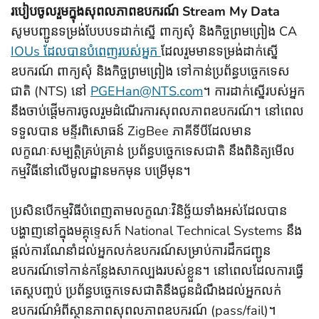
របៀបចូលរួមក្នុងសុពលភាពឧបករណ៍ Stream My Data
សូមបញ្ជូនទម្រង់បែបបទដាក់ស្នើ ពាក្យសុំ និងកិច្ចព្រមព្រៀង CA
IOUs ដែលបានបំពេញរបស់អ្នក
ដែលរួមមានទម្រង់ដាក់ស្នើ
ឧបករណ៍ ពាក្យសុំ និងកិច្ចព្រមព្រៀង ទៅកាន់ប្រព័ន្ធបច្ចេកទេស
ជាតិ (NTS) នៅ
PGEHan@NTS.com
។ ការដាក់ស្នើរបស់អ្នក
នឹងចាប់ផ្តើមការចូលរួមដំណើរការសុពលភាពឧបករណ៍។ នៅពេល
ទទួលបាន មន្ទីរពិសោធន៍ ZigBee ភាគីទីបីដែលមាន
លក្ខណៈសម្បត្តិគ្រប់គ្រាន់ ប្រព័ន្ធបច្ចេកទេសជាតិ នឹងពិនិត្យមើល
កម្មវិធីនៅលើមូលដ្ឋានមកមុន បម្រើមុន។
ប្រសិនបើកម្មវិធីបំពេញតាមលក្ខណៈវិនិច្ឆ័យទាំងអស់ដែលបាន
បង្ហាញនៅក្នុងមគ្គុទ្ទេសក៍ National Technical Systems នឹង
ផ្តល់ការណែនាំដល់អ្នកលក់ឧបករណ៍សម្រាប់ការដឹកជញ្ជូន
ឧបករណ៍ទៅកាន់កន្លែងសាកល្បងរបស់ខ្លួន។ នៅពេលដែលការធ្វើ
តេស្តបញ្ចប់ ប្រព័ន្ធបច្ចេកទេសជាតិនឹងជូនដំណឹងដល់អ្នកលក់
ឧបករណ៍អំពីស្ថានភាពសុពលភាពឧបករណ៍ (pass/fail)។