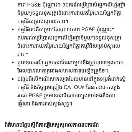
ភាព PG&E ប៉ុណ្ណោះ។ ឧបករណ៍ប្រើប្រាស់រដ្ឋកាលីហ្វ័រញ៉ា
នីមួយៗទទួលខុសត្រូវចំពោះការវាយតម្លៃដោយឡែកពីគ្នា
កម្មវិធីសម្រាប់សុពលភាព។
កម្មវិធីនេះគឺសម្រាប់តែសុពលភាព PG&E ប៉ុណ្ណោះ។
ឧបករណ៍ប្រើប្រាស់រដ្ឋកាលីហ្វ័រញ៉ានីមួយៗទទួលខុសត្រូវ
ចំពោះការវាយតម្លៃដោយឡែកពីគ្នាកម្មវិធីសម្រាប់សុពល
ភាព។
គ្មានឧបករណ៍ ឬឧបករណ៍ណាមួយនឹងត្រូវបានទទួលយក
ដែលបានលាតត្រដាងសមាសធាតុអេឡិចត្រូនិច។
បន្ថែមពីលើករណីសាកល្បងដែលមាននៅក្នុងទម្រង់ដាក់ស្នើ
កម្មវិធី និងកិច្ចព្រមព្រៀង CA IOUs ផែនការសាកល្បង
របស់ PG&E រួមមានករណីសាកល្បងទាក់ទងនឹងការ
ផ្ញើសារ និងការវាស់ស្ទង់សុទ្ធ។
ព័ត៌មានបន្ថែមស្តីពីការធ្វើតេស្តសុពលភាពឧបករណ៍