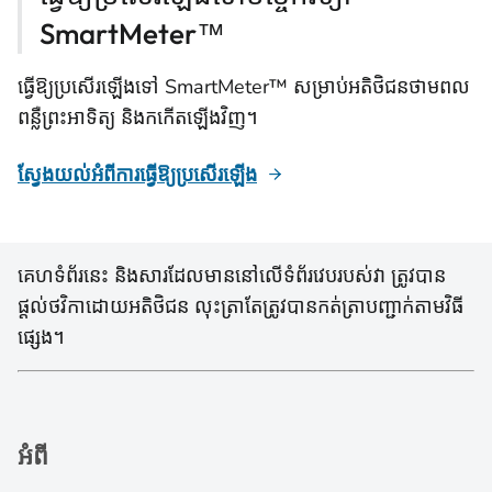
SmartMeter™
ធ្វើឱ្យប្រសើរឡើងទៅ SmartMeter™ សម្រាប់អតិថិជនថាមពល
ពន្លឺព្រះអាទិត្យ និងកកើតឡើងវិញ។
ស្វែងយល់អំពីការធ្វើឱ្យប្រសើរឡើង
គេហទំព័រនេះ និងសារដែលមាននៅលើទំព័រវេបរបស់វា ត្រូវបាន
ផ្តល់ថវិកាដោយអតិថិជន លុះត្រាតែត្រូវបានកត់ត្រាបញ្ជាក់តាមវិធី
ផ្សេង។
អំពី