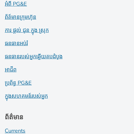
អំពី PG&E
ព័ត៍​មាន​ក្រុមហ៊ុន
ការ ផ្តល់ ជូន ក្នុង ស្រុក
ធនធានអប់រំ
ធនធានរបស់អ្នកឆ្លើយតបដំបូង
អាជីព
ប្រព័ន្ធ PG&E
ក្នុងសហគមន៍របស់អ្នក
ព័ត៌មាន
Currents