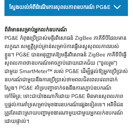
ស្វែងយល់អំពីដំណើរការសុពលភាពឧបករណ៍ PG&E
ព័ត៌មានសម្រាប់អ្នកលក់ឧបករណ៍
PG&E កំពុងប្រើប្រាស់មន្ទីរពិសោធន៍ ZigBee ភាគីទីបីដែលមាន
លក្ខណៈសម្បត្តិគ្រប់គ្រាន់សម្រាប់ការធ្វើតេស្តសុពលភាពរបស់
ខ្លួន។ PG&E បានអនុញ្ញាតឱ្យមន្ទីរពិសោធន៍ ZigBee ភាគីទីបីធ្វើ
សុពលភាពថាឧបករណ៍អាចភ្ជាប់ដោយជោគជ័យ ("ចូលរួម")
ជាមួយ SmartMeter™ របស់ PG&E ដើម្បីផ្តល់ឱ្យអ្នកប្រើប្រាស់
ឧបករណ៍ជាមួយនឹងការប្រើប្រាស់ថាមពលជិតពេលវេលាជាក់
ស្តែង។ PG&E គាំទ្របញ្ហាទាក់ទងនឹងការតភ្ជាប់ឧបករណ៍
ទៅម៉ែត្រ; ទោះជាយ៉ាងណាក៏ដោយ PG&E មិនមានសុពលភាព
ឬផ្តល់ការគាំទ្រសម្រាប់មុខងារឧបករណ៍ផ្សេងទៀតទេ។ អតិថិជន
ត្រូវតែដោះស្រាយបញ្ហាមុខងារណាមួយជាមួយអ្នកលក់ឧបករណ៍
ដោយផ្ទាល់។