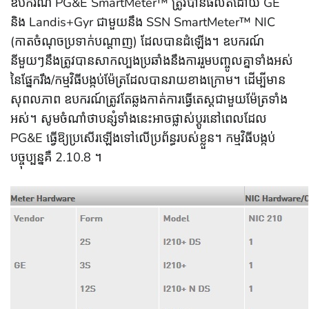
ឧបករណ៍ PG&E SmartMeter™ ត្រូវបានផលិតដោយ GE
និង Landis+Gyr ជាមួយនឹង SSN SmartMeter™ NIC
(កាតចំណុចប្រទាក់បណ្តាញ) ដែលបានដំឡើង។ ឧបករណ៍
នីមួយៗនឹងត្រូវបានសាកល្បងប្រឆាំងនឹងការរួមបញ្ចូលគ្នាទាំងអស់
នៃផ្នែករឹង/កម្មវិធីបង្កប់ម៉ែត្រដែលបានរាយខាងក្រោម។ ដើម្បីមាន
សុពលភាព ឧបករណ៍ត្រូវតែឆ្លងកាត់ការធ្វើតេស្តជាមួយម៉ែត្រទាំង
អស់។ សូមចំណាំថាបន្សំទាំងនេះអាចផ្លាស់ប្តូរនៅពេលដែល
PG&E ធ្វើឱ្យប្រសើរឡើងទៅលើប្រព័ន្ធរបស់ខ្លួន។ កម្មវិធីបង្កប់
បច្ចុប្បន្នគឺ 2.10.8 ។