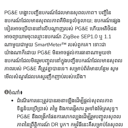
PG&E បង្ហោះបញ្ជីឧបករណ៍ដែលមានសុពលភាព។ បញ្ជីនៃ
ឧបករណ៍ដែលមានសុពលភាពគឺមិនទូលំទូលាយ; ឧបករណ៍ផ្សេង
ទៀតអាចប្រើបាននៅលើបណ្តាញរបស់ PG&E ហើយអតិថិជន
អាចព្យាយាមចុះឈ្មោះឧបករណ៍ ZigBee SEP1.0 ឬ 1.1
ណាមួយជាមួយ SmartMeter™ របស់ពួកគេ។ ទោះជា
យ៉ាងណាក៏ដោយ PG&E មិនអាចផ្តល់ការធានាណាមួយថា
ឧបករណ៍ដែលមិនរួមបញ្ចូលនៅក្នុងបញ្ជីឧបករណ៍ដែលមានសុពល
ភាពរបស់ PG&E គឺត្រូវគ្នាបានទេ។ សម្រាប់ព័ត៌មានបន្ថែម សូម
មើលសំណួរដែលគេសួរញឹកញាប់របស់យើង។
ចំណាំ
៖
ដំណើរការនេះត្រូវបានរចនាឡើងដើម្បីផ្តល់សុពលភាព
ទិន្នន័យប្រើប្រាស់ តម្លៃ និងការផ្ញើសារ រួមទាំងម៉ែត្រសុទ្ធ។
PG&E នឹងពង្រីកផែនការសាកល្បងដើម្បីរួមបញ្ចូលសុពល
ភាពនៃព្រឹត្តិការណ៍ DR បូក។ កម្មវិធីនេះគឺសម្រាប់តែសុពល