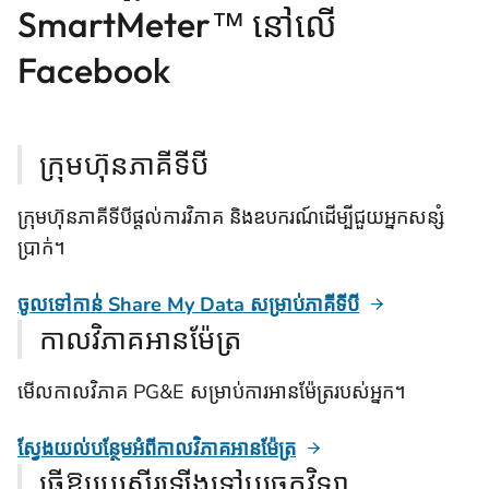
SmartMeter™ នៅលើ
Facebook
ក្រុមហ៊ុនភាគីទីបី
ក្រុមហ៊ុនភាគីទីបីផ្តល់ការវិភាគ និងឧបករណ៍ដើម្បីជួយអ្នកសន្សំ
ប្រាក់។
ចូលទៅកាន់ Share My Data សម្រាប់ភាគីទីបី
កាលវិភាគអានម៉ែត្រ
មើលកាលវិភាគ PG&E សម្រាប់ការអានម៉ែត្ររបស់អ្នក។
ស្វែងយល់បន្ថែមអំពីកាលវិភាគអានម៉ែត្រ
ធ្វើឱ្យប្រសើរឡើងទៅបច្ចេកវិទ្យា