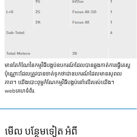
មានតែកំណែនៃកម្មវិធីបង្កប់ឧបករណ៍ដែលបានឆ្លងកាត់ការធ្វើតេស្ត
ប៉ុណ្ណោះដែលត្រូវបានចាត់ទុកថាជាឧបករណ៍ដែលមានសុពល
ភាព។ យើងបោះពុម្ពកំណែកម្មវិធីបង្កប់នៅលើរបស់យើង។
webគេហទំព័រ.
មើល បន្ថែមទៀត អំពី