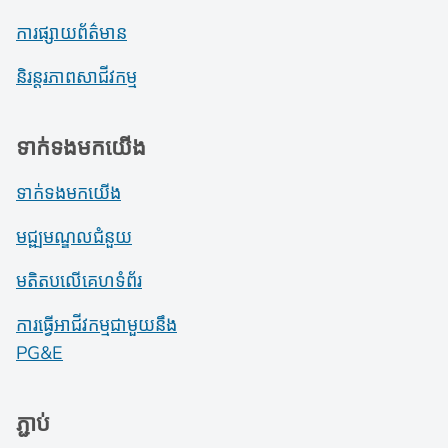
ការផ្សាយព័ត៌មាន
និរន្តរភាពសាជីវកម្ម
ទាក់ទងមកយើង
ទាក់ទងមកយើង
មជ្ឍមណ្ឌលជំនួយ
មតិតបលើគេហទំព័រ
ការធ្វើអាជីវកម្មជាមួយនឹង
PG&E
ភ្ជាប់