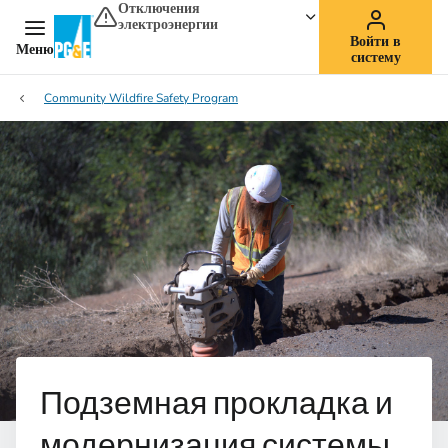
Отключения
электроэнергии
Войти в
Меню
систему
Community Wildfire Safety Program
Подземная прокладка и
модернизация системы