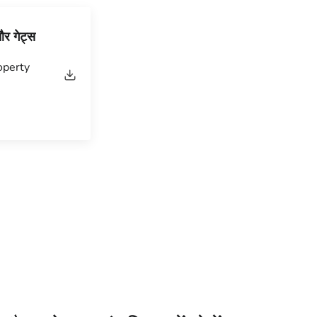
र गेट्स
operty