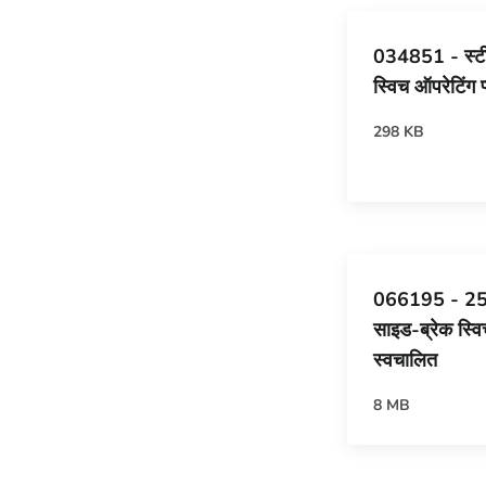
034851 - स्टील
स्विच ऑपरेटिंग प्
298 KB
066195 - 25
साइड-ब्रेक स्व
स्वचालित
8 MB