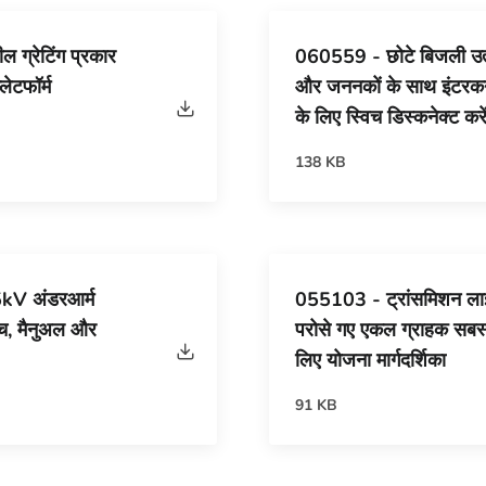
 ग्रेटिंग प्रकार
060559 - छोटे बिजली उत्
लेटफॉर्म
और जननकों के साथ इंटरक
के लिए स्विच डिस्कनेक्ट करे
138 KB
kV अंडरआर्म
055103 - ट्रांसमिशन लाइ
िच, मैनुअल और
परोसे गए एकल ग्राहक सबस्ट
लिए योजना मार्गदर्शिका
91 KB