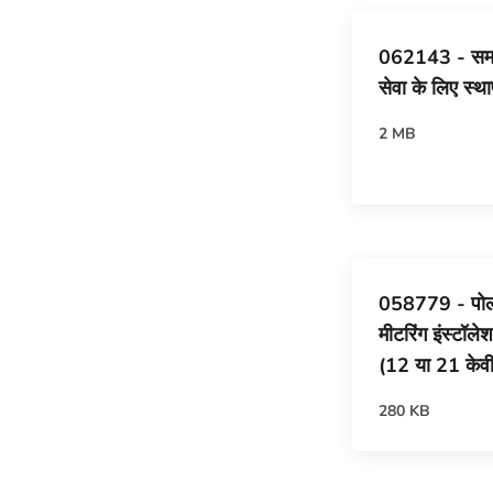
062143 - समय-
सेवा के लिए स्थ
2 MB
058779 - पोल
मीटरिंग इंस्टॉले
(12 या 21 केव
280 KB