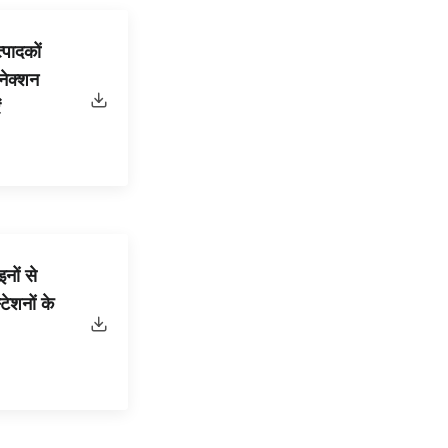
पादकों
नेक्शन
ं
नों से
ेशनों के