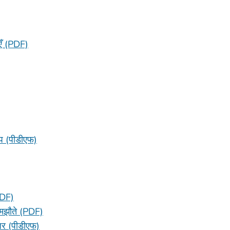
एँ (PDF)
िप (पीडीएफ)
PDF)
समझौते (PDF)
ज़र (पीडीएफ)