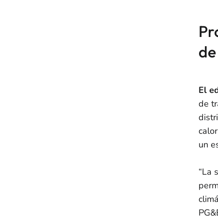
Pr
de
El e
de t
distr
calo
un e
“La 
perm
clim
PG&E