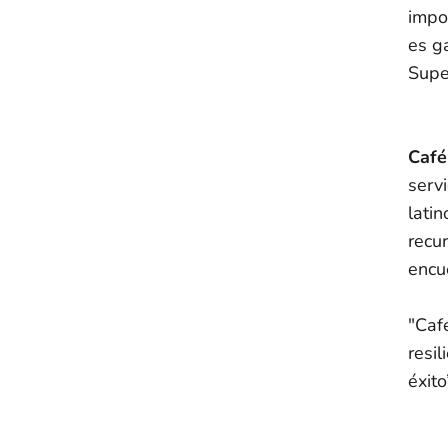
impor
es g
Supe
Café
serv
lati
recu
encu
"Caf
resi
éxito