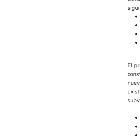
sigu
El p
cons
nuev
exis
subv