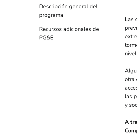
Descripción general del
programa
Las 
prev
Recursos adicionales de
extr
PG&E
torm
nive
Algu
otra
acce
las 
y so
A tr
Comp