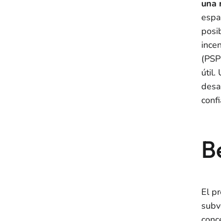
una 
espa
posi
ince
(PSP
útil.
desa
confi
B
El p
subv
conc