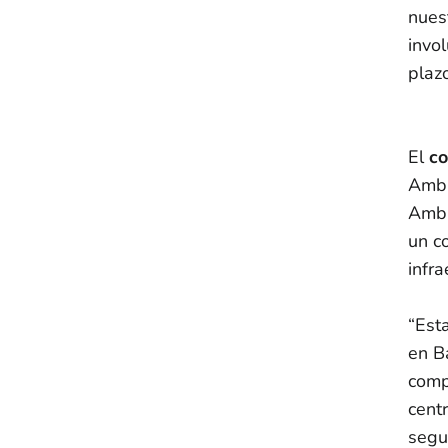
nues
invol
plaz
El
co
Ambr
Ambr
un c
infra
“Est
en B
comp
cent
segu