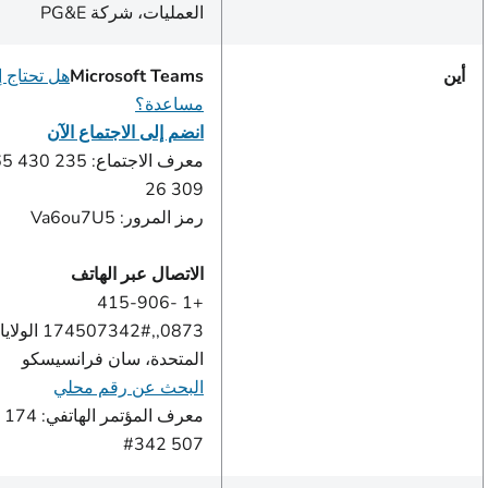
العمليات، شركة PG&E
أين
Microsoft Teams
هل تحتاج إل
مساعدة؟
انضم إلى الاجتماع الآن
معرف الاجتماع: 235
309 26
رمز المرور: Va6ou7U5
الاتصال عبر الهاتف
+1 415-906-
0873,,174507342# الولا
المتحدة، سان فرانسيسكو
البحث عن رقم محلي
معرف المؤتمر الهاتفي: 174
507 342#