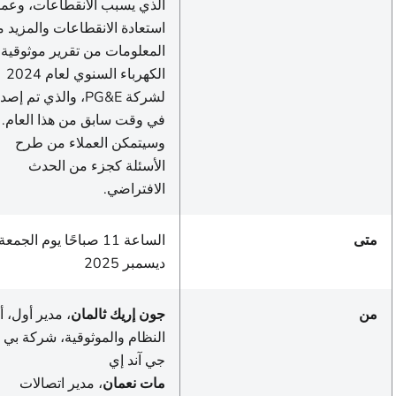
الذي يسبب الانقطاعات، وعملي
استعادة الانقطاعات والمزيد م
المعلومات من تقرير موثوقية
الكهرباء السنوي لعام 2024
لشركة PG&E، والذي تم إصدا
في وقت سابق من هذا العام.
وسيتمكن العملاء من طرح
الأسئلة كجزء من الحدث
الافتراضي.
متى
الساعة
ديسمبر 2025
من
جون إريك ثالمان
، مدير أول، أدا
النظام والموثوقية، شركة بي
جي آند إي
مات نعمان
، مدير اتصالات