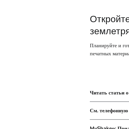
Откройте
землетр
Планируйте и го
печатных матери
Читать статьи о
См. телефонную
MyShakeη: Прил