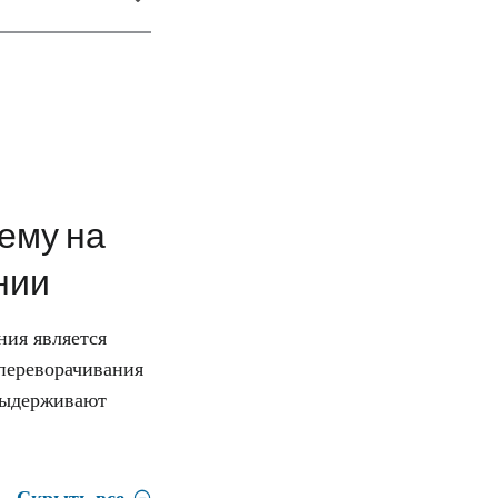
ему на
нии
ния является
 переворачивания
 выдерживают