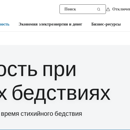
Отключен
ность
Экономия электроэнергии и денег
Бизнес-ресурсы
ость при
х бедствиях
 время стихийного бедствия