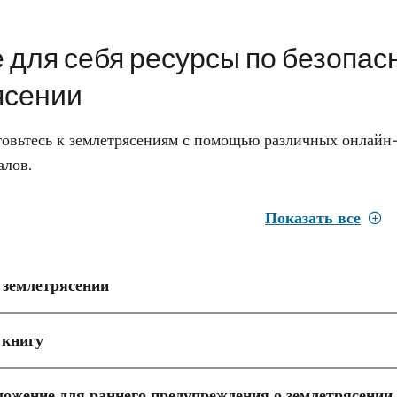
 для себя ресурсы по безопас
ясении
товьтесь к землетрясениям с помощью различных онлайн
алов.
Показать все
 землетрясении
 книгу
ожение для раннего предупреждения о землетрясении