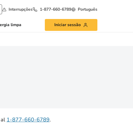
Interrupções
1-877-660-6789
Português
ergia limpa
Iniciar sessão
 al
1-877-660-6789
.