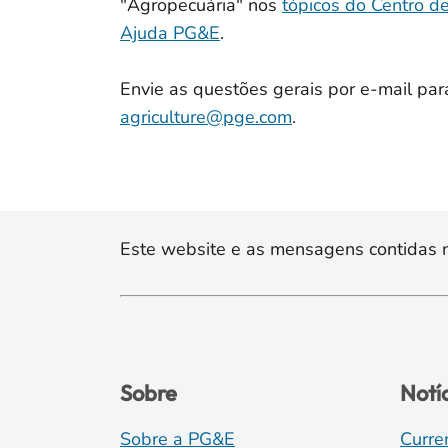
"Agropecuária" nos
tópicos do Centro d
Ajuda PG&E
.
Envie as questões gerais por e-mail par
agriculture@pge.com
.
Este website e as mensagens contidas na
Sobre
Notí
Sobre a PG&E
Curre