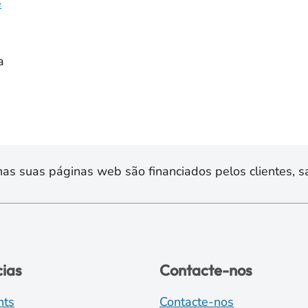
e
a
s suas páginas web são financiados pelos clientes, sa
cias
Contacte-nos
nts
Contacte-nos