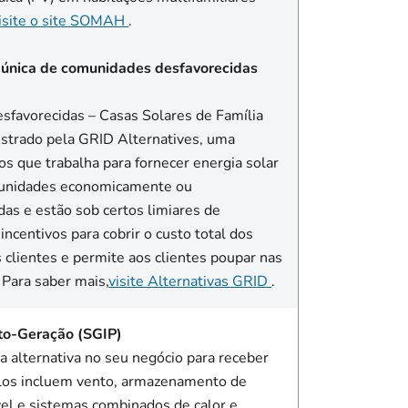
isite o site SOMAH
.
a única de comunidades desfavorecidas
favorecidas – Casas Solares de Família
istrado pela GRID Alternatives, uma
os que trabalha para fornecer energia solar
munidades economicamente ou
as e estão sob certos limiares de
ncentivos para cobrir o custo total dos
s clientes e permite aos clientes poupar nas
 Para saber mais,
visite Alternativas GRID
.
to-Geração (SGIP)
ia alternativa no seu negócio para receber
los incluem vento, armazenamento de
vel e sistemas combinados de calor e