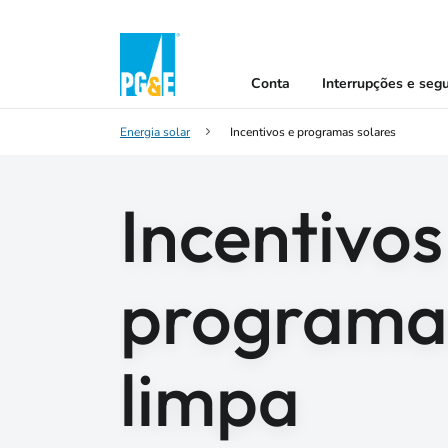
Conta
Interrupções e seg
Energia solar
Incentivos e programas solares
Incentivos
programas
limpa