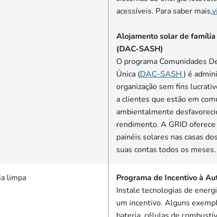
acessíveis. Para saber mais,
v
Alojamento solar de famíli
(DAC-SASH)
O programa Comunidades Des
Única (
DAC-SASH
) é admin
organização sem fins lucrativ
a clientes que estão em co
ambientalmente desfavorecid
rendimento. A GRID oferece i
painéis solares nas casas do
suas contas todos os meses.
ia limpa
Programa de Incentivo à Au
Instale tecnologias de energ
um incentivo. Alguns exemp
bateria, células de combustí