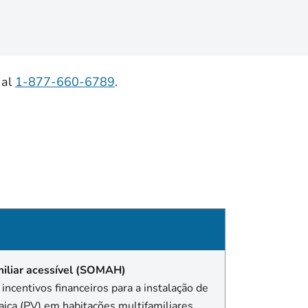
 al
1-877-660-6789
.
miliar acessível (SOMAH)
centivos financeiros para a instalação de
aica (PV) em habitações multifamiliares