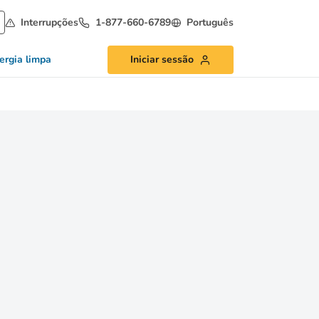
Interrupções
1-877-660-6789
Português
ergia limpa
Iniciar sessão