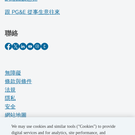
跟 PG&E 從事生意往來
聯絡
無障礙
條款與條件
法規
隱私
安全
網站地圖
Do Not Sell My Personal Information
We may use cookies and similar tools (“Cookies”) to provide
digital services and for analytics, site performance, and