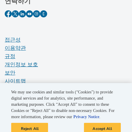
연락하기
접근성
이용약관
규정
개인정보 보호
보안
사이트맵
Do Not Sell My Personal Information
We may use cookies and similar tools (“Cookies”) to provide
digital services and for analytics, site performance, and
marketing purposes. Click “Accept All” to consent to these
©2026 Pacific Gas and Electric Company
Cookies or “Reject All” to disable non-necessary Cookies. For
more information, please review our
Privacy Notice
.
Reject All
Accept All