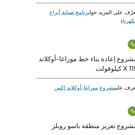
رّف على المزيد حول
برنامج صيانة أبراج
كهرباء
شروع إعادة بناء خط موراغا-أوكلاند
X  كيلوفولت
عرف على
مشروع موراغا-أوكلاند إكس
شروع تعزيز منطقة باسو روبلز