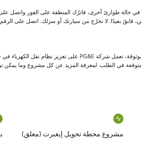
ي حالة طوارئ أخرى، فاترُك المنطقة على الفور واتصل على الرقم
 تخرُج من سيارتك أو منزلك. اتصل على الرقم 1-1-9. ثم اتصل بشركة PG&E على الرقم
كجزء من التزامنا بتزويد عملائنا بطاقة آمنة وموثوقة، تعمل شركة 
لمتوقعة في الطلب. لمعرفة المزيد عن كل مشروع وما يمكن توقع
مشروع محطة تحويل إيغبرت (معلق)
ب