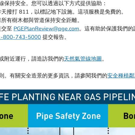
線保持安全。您可以透過以下方式提供協助：
天撥打 811，以標記地下設施。這項服務是免費的。
保所有樹木都與管道保持安全距離。
提交至
PGEPlanReview@pge.com
。這有助於保護我們的
1-800-743-5000
提交報告。
或附近運行，請造訪我們的
天然氣管線地圖
。
則。有關安全造景的更多資訊，請參閱我們的
安全種植鄰