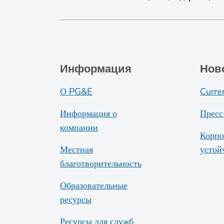
Информация
Нов
О PG&E
Curre
Информация о
Пресс
компании
Корпо
Местная
устой
благотворительность
Образовательные
ресурсы
Ресурсы для служб