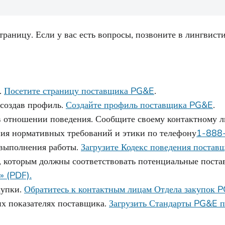
траницу. Если у вас есть вопросы, позвоните в лингвис
.
Посетите страницу поставщика PG&E
.
создав профиль.
Создайте профиль поставщика PG&E
.
 отношении поведения. Сообщите своему контактному л
ия нормативных требований и этики по телефону
1-888
 выполнения работы.
Загрузите Кодекс поведения постав
 которым должны соответствовать потенциальные пост
 (PDF).
купки.
Обратитесь к контактным лицам Отдела закупок 
их показателях поставщика.
Загрузить Стандарты PG&E п