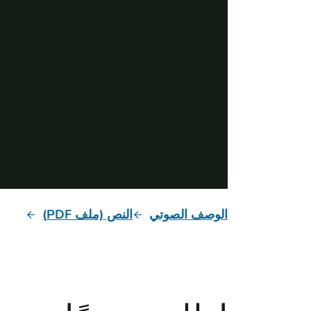
الوصف الصوتي
النص (ملف PDF)