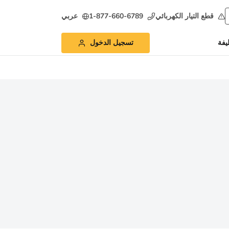
قطع التيار الكهربائي
1-877-660-6789
عربي
يفة
تسجيل الدخول