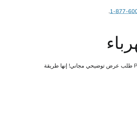
.
باء
يستخدم خبراء PG&E المدربون لوحات تفاعلية لتعليم سلامة الغاز والكهرباء. يمكن لأي عميل من عملاء PG&E طلب عرض توضيحي مجاني! إنها طريقة