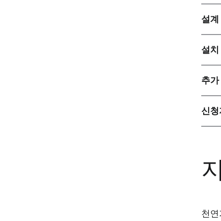
설계
설치
추가
신청
지
천연