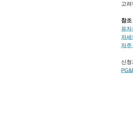
고려
참조
유자
자세한
자주 
신청
PG&E