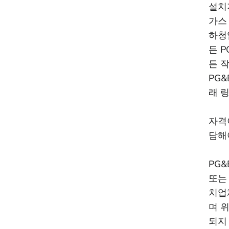
설치
가스
하청
든 
든 
PG
래 
자격
담해
PG&
또는
치업
며 
되지