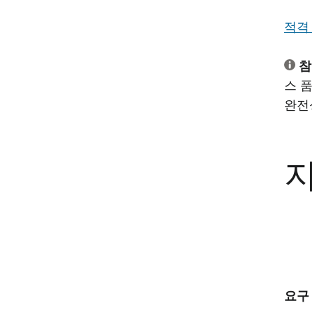
적격
참
스 
완전
지
요구