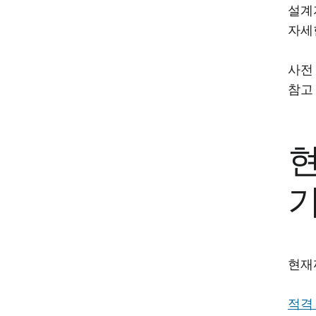
설계
자세
사전
참고
현
현재
적격