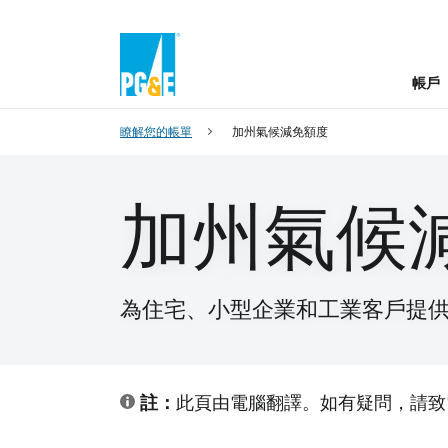
帳戶
瞭解您的帳單
加州氣候減免額度
加州氣候
為住宅、小型企業和工業客戶提
註：
此頁由電腦翻譯。如有疑問，請