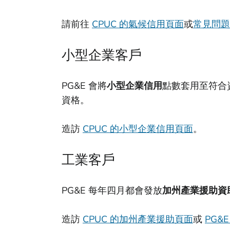
請前往
CPUC 的氣候信用頁面
或
常見問題
小型企業客戶
PG&E 會將
小型企業信用
點數套用至符合資
資格。
造訪
CPUC 的小型企業信用頁面
。
工業客戶
PG&E 每年四月都會發放
加州產業援助資
造訪
CPUC 的加州產業援助頁面
或
PG&