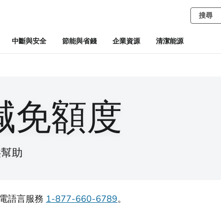
中斷與安全
節能與省錢
企業資源
清潔能源
減免額度
供幫助
致電語言服務
1-877-660-6789
。