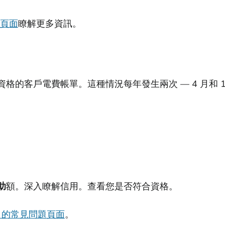
頁面
瞭解更多資訊。
格的客戶電費帳單。這種情況每年發生兩次 — 4 月和 1
助
額。深入瞭解信用。查看您是否符合資格。
E 的常見問題頁面
。