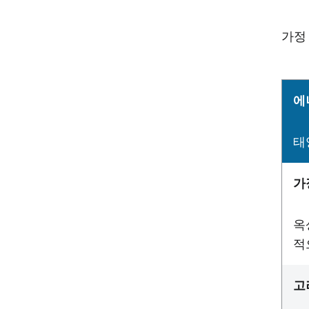
가정
에
태
가
옥
적
고