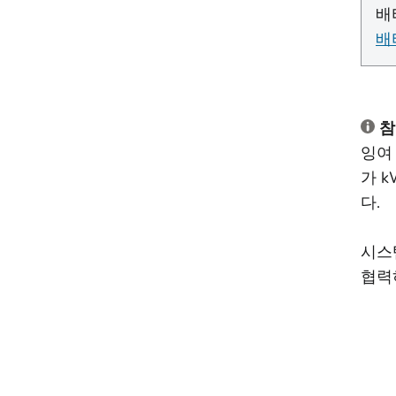
배
배
참
잉여
가 
다.
시스
협력