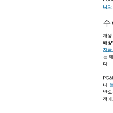
니다
.
수
재생
태양
자금
는 
다.
PG
나,
받으십
객에