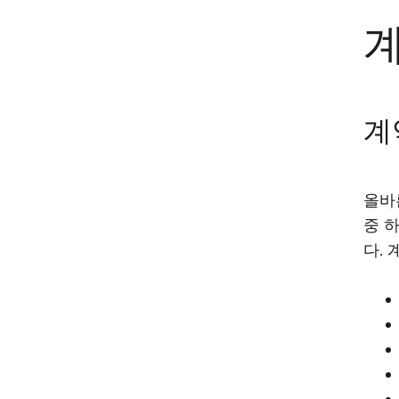
계
올바
중 
다.