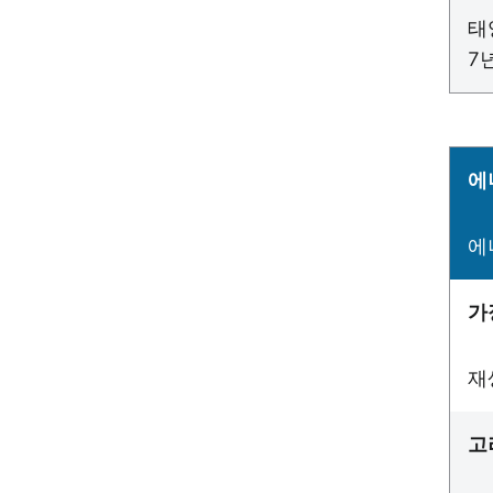
태
7
에
에
가
재
고