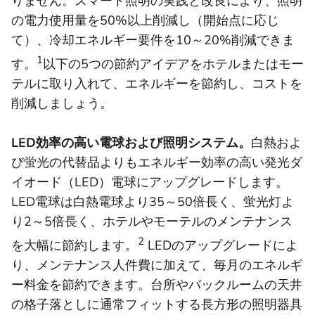
りません。スマート照明の実践と改良により、照明
の電力使用量を50%以上削減し（開始点に応じ
て）、冷却エネルギー要件を10～20%削減できま
1
す。
以下の5つの節約アイデアをホテルまたはモー
テルに取り入れて、エネルギーを節約し、コストを
削減しましょう。
LED効率の高い電球および照明システム。
白熱およ
び蛍光の代替品よりもエネルギー効率の高い発光ダ
イオード（LED）電球にアップグレードします。
LED電球は白熱電球より35～50倍長く、蛍光灯よ
り2～5倍長く、ホテルやモーテルのメンテナンス
2
を大幅に節約します。
LEDのアップグレードによ
り、メンテナンス人件費に加えて、毎月のエネルギ
ー料金を節約できます。台所やバックルームの天井
の格子落としに通常フィットする長方形の照明器具