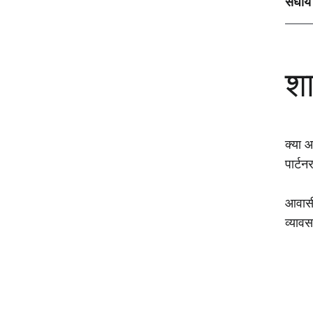
संघीय
शा
क्या आ
पार्ट
आवासी
व्याव