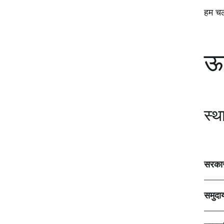
हम चल 
ऊर
स्थ
सरकार
समुदा