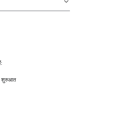
ं:
नः शुरुआत