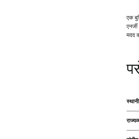
एक बु
एनर्ज
मदद क
पर
स्थान
राज्यव