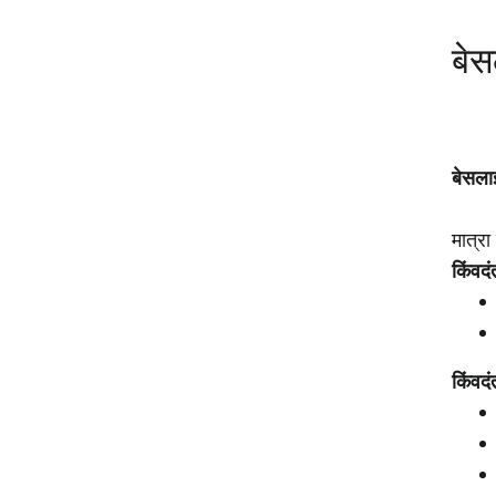
बेस
बेसला
मात्रा
किंवदं
किंवदं