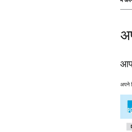
मैं अप
अप
आपक
अपने 