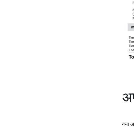
अप
क्या आ