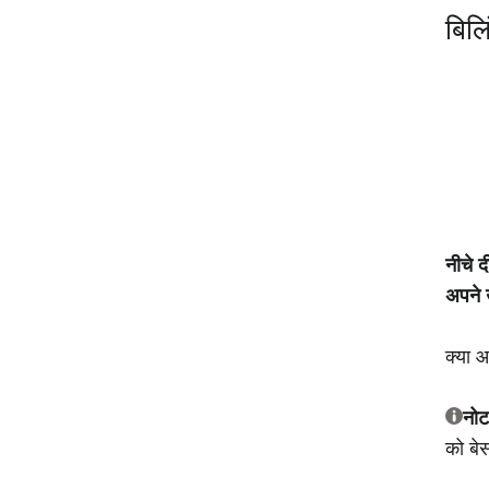
बिलि
नीचे द
अपने 
क्या 
नोट
को बेस