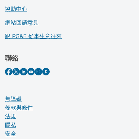
協助中心
網站回饋意見
跟 PG&E 從事生意往來
聯絡
無障礙
條款與條件
法規
隱私
安全