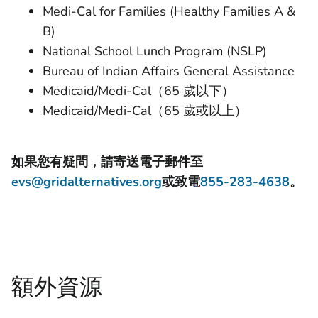
Medi-Cal for Families (Healthy Families A &
B)
National School Lunch Program (NSLP)
Bureau of Indian Affairs General Assistance
Medicaid/Medi-Cal（65 歲以下）
Medicaid/Medi-Cal（65 歲或以上）
如果您有疑問，請寄送電子郵件至
evs@gridalternatives.org
或致電
855-283-4638
。
額外資源