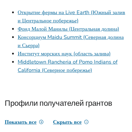
Открытие фермы на Live Earth (Южный залив
и Центральное побережье)
Фонд Малой Манилы (Центральная долина)
Консорциум Maidu Summit (Северная долина
и Сьерра)
Институт морских наук (область залива)
Middletown Rancheria of Pomo Indians of
California (Северное побережье)
Профили получателей грантов
Показать все
Скрыть все