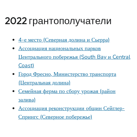
2022 грантополучатели
4-е место (Северная долина и Сьерра)
Ассоциация национальных парков
Центрального побережья (South Bay и Central
Coast)
Город Фресно, Министерство транспорта
(Центральная долина)
Семейная ферма по сбору урожая (район
залива)
Ассоциация реконструкции общин Сейглер-
Спрингс (Северное побережье)