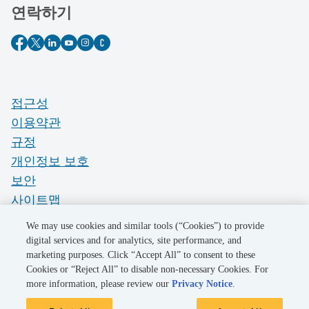
연락하기
접근성
이용약관
규정
개인정보 보호
보안
사이트맵
Do Not Sell My Personal Information
We may use cookies and similar tools (“Cookies”) to provide
digital services and for analytics, site performance, and
marketing purposes. Click “Accept All” to consent to these
©2026 Pacific Gas and Electric Company
Cookies or “Reject All” to disable non-necessary Cookies. For
more information, please review our
Privacy Notice
.