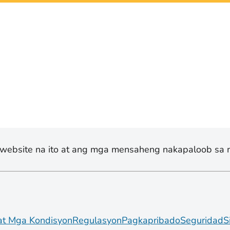
website na ito at ang mga mensaheng nakapaloob sa 
at Mga Kondisyon
Regulasyon
Pagkapribado
Seguridad
S