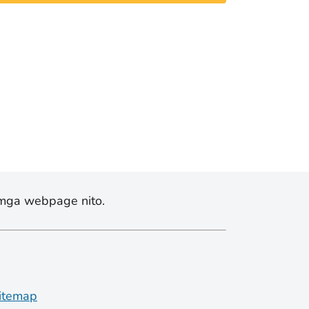
mga webpage nito.
itemap