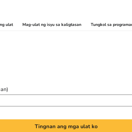
ng ulat
Mag-ulat ng isyu sa kaligtasan
Tungkol sa programan
gan)
Tingnan ang mga ulat ko